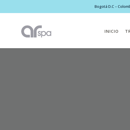
Bogotá D.C – Colomb
INICIO
T