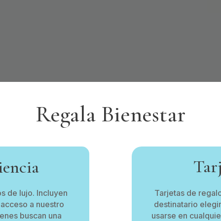
Regala Bienestar
Tarj
iencia
 de lujo. Incluyen
Tarjetas de regal
 acceso a nuestro
destinatario eleg
uienes buscan una
usarse en cualquie