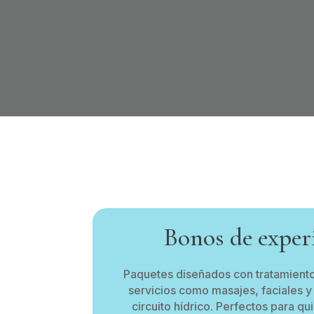
Bonos de exper
Paquetes diseñados con tratamientos
servicios como masajes, faciales y
circuito hídrico. Perfectos para q