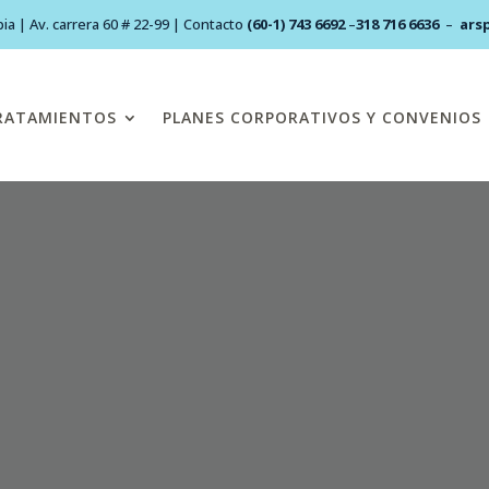
ia | Av. carrera 60 # 22-99 | Contacto
(60-1) 743 6692
–
318 716 6636
–
ars
RATAMIENTOS
PLANES CORPORATIVOS Y CONVENIOS