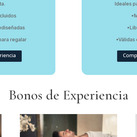
ta.
Ideales p
ncluidos
•M
ediseñadas
•Lib
para regalar
•Válidas 
iencia
Compr
Bonos de Experiencia