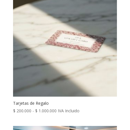
Tarjetas de Regalo
Rango
$
200.000
-
$
1.000.000
IVA Incluido
de
precios: