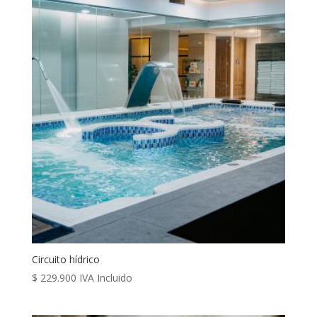
desde
$ 200.000
hasta
$ 1.000.000
Circuito hídrico
$
229.900
IVA Incluido