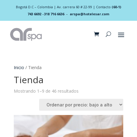
Bogotá D.C – Colombia | Av. carrera 60 # 22-99 | Contacto
(60-1)
743 6692
–
318 716 6636
–
arspa@hotelesar.com
Inicio
/ Tienda
Tienda
Ordenado
Mostrando 1–9 de 46 resultados
por
precio:
bajo
a
alto