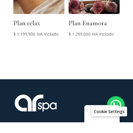
Plan relax
Plan Enamora
$
1.199.900
IVA Incluido
$
1.299.000
IVA Incluido
Cookie Settings
Español