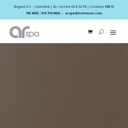
Bogotá D.C – Colombia | Av. carrera 60 # 22-99 | Contacto
(60-1)
743 6692
–
318 716 6636
–
arspa@hotelesar.com