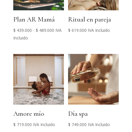
Plan AR Mamá
Ritual en pareja
Rango
$
439.000
-
$
489.000
IVA
$
619.000
IVA Incluido
de
Incluido
precios:
desde
$ 439.000
hasta
$ 489.000
Amore mío
Día spa
$
719.000
IVA Incluido
$
749.000
IVA Incluido