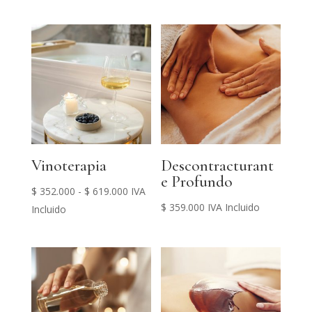
precios:
desde
$ 352.000
hasta
$ 619.000
Vinoterapia
Descontracturant
e Profundo
Rango
$
352.000
-
$
619.000
IVA
$
359.000
IVA Incluido
de
Incluido
precios:
desde
$ 352.000
hasta
$ 619.000