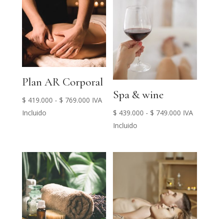
$ 419.000
hasta
$ 1.194.15
Plan AR Corporal
Spa & wine
Rango
$
419.000
-
$
769.000
IVA
de
Rango
Incluido
$
439.000
-
$
749.000
IVA
precios:
de
Incluido
desde
precios:
$ 419.000
desde
hasta
$ 439.000
$ 769.000
hasta
$ 749.000