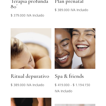
Terapia profunda
Plan prenatal
80´
$
389.000
IVA Incluido
$
379.000
IVA Incluido
Ritual depurativo
Spa & friends
Rango
$
389.000
IVA Incluido
$
419.000
-
$
1.194.150
de
IVA Incluido
precios:
desde