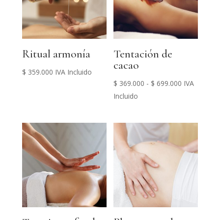
Ritual armonía
Tentación de
cacao
$
359.000
IVA Incluido
Rango
$
369.000
-
$
699.000
IVA
de
Incluido
precios:
desde
$ 369.000
hasta
$ 699.000