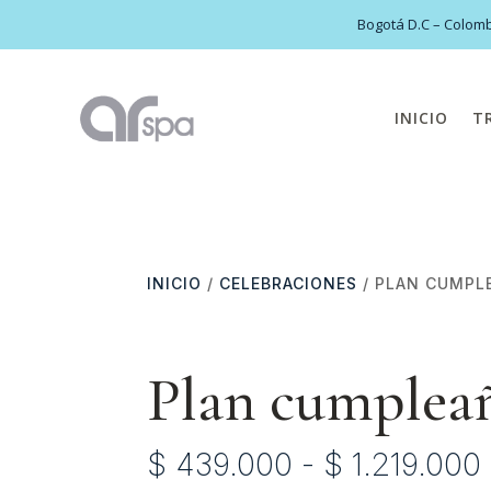
Bogotá D.C – Colomb
INICIO
T
INICIO
/
CELEBRACIONES
/ PLAN CUMPL
Plan cumplea
$
439.000
-
$
1.219.000