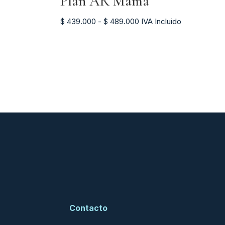
Plan AR Mamá
Rango
$
439.000
-
$
489.000
IVA Incluido
de
precios:
desde
$ 439.000
hasta
$ 489.000
Contacto