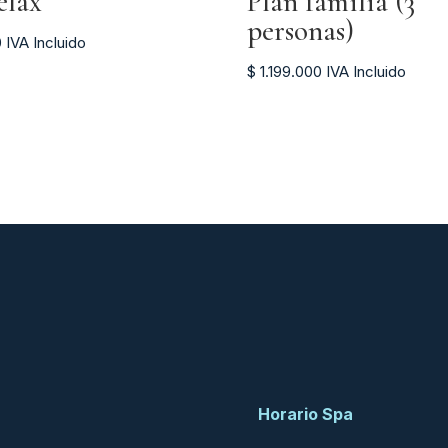
elax
Plan familia (3
personas)
0
IVA Incluido
$
1.199.000
IVA Incluido
Horario Spa