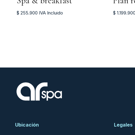
Spa & breakfast
Plan r
$
255.900
IVA Incluido
$
1.199.90
Ubicación
Legales