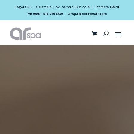
Bogotá D.C – Colombia | Av. carrera 60 # 22-99 | Contacto
(60-1)
743 6692
–
318 716 6636
–
arspa@hotelesar.com