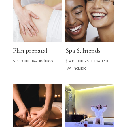
hasta
hasta
$ 705.000
$ 699.000
Plan prenatal
Spa & friends
Rango
$
389.000
IVA Incluido
$
419.000
-
$
1.194.150
de
IVA Incluido
precios:
desde
$ 419.000
hasta
$ 1.194.15