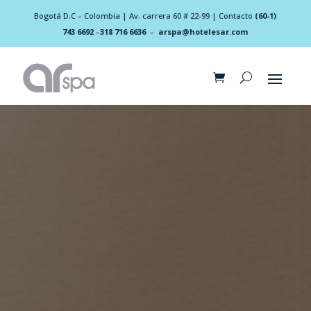
Bogotá D.C – Colombia | Av. carrera 60 # 22-99 | Contacto
(60-1)
743 6692
–
318 716 6636
–
arspa@hotelesar.com