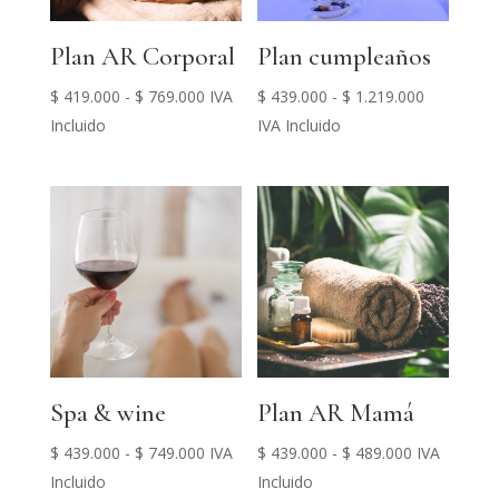
Plan AR Corporal
Plan cumpleaños
Rango
Rango
$
419.000
-
$
769.000
IVA
$
439.000
-
$
1.219.000
de
de
Incluido
IVA Incluido
precios:
precios:
desde
desde
$ 419.000
$ 439.000
hasta
hasta
$ 769.000
$ 1.219.00
Spa & wine
Plan AR Mamá
Rango
Rango
$
439.000
-
$
749.000
IVA
$
439.000
-
$
489.000
IVA
de
de
Incluido
Incluido