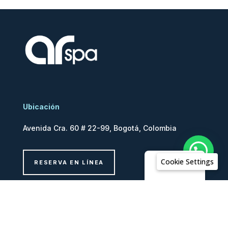
Ubicación
Avenida Cra. 60 # 22-99, Bogotá, Colombia
Cookie Settings
RESERVA EN LÍNEA
Español
Legales
Canal de denuncias