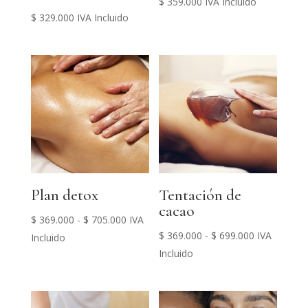
$
359.000
IVA Incluido
$
329.000
IVA Incluido
Plan detox
Tentación de
cacao
Rango
$
369.000
-
$
705.000
IVA
Rango
$
369.000
-
$
699.000
IVA
de
Incluido
de
Incluido
precios:
precios:
desde
desde
$ 369.000
$ 369.000