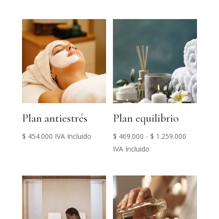
precios:
precios:
desde
desde
$ 439.000
$ 439.000
hasta
hasta
$ 749.000
$ 489.000
Plan antiestrés
Plan equilibrio
Rango
$
454.000
IVA Incluido
$
469.000
-
$
1.259.000
de
IVA Incluido
precios:
desde
$ 469.000
hasta
$ 1.259.00